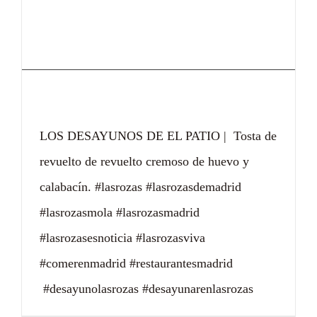
Desayunos de El Patio
LOS DESAYUNOS DE EL PATIO | Tosta de
revuelto de revuelto cremoso de huevo y
calabacín. #lasrozas #lasrozasdemadrid
#lasrozasmola #lasrozasmadrid
#lasrozasesnoticia #lasrozasviva
#comerenmadrid #restaurantesmadrid
#desayunolasrozas #desayunarenlasrozas