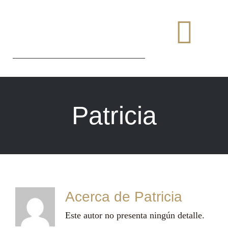
Saltar
al
Togg
contenido
Navi
Patricia
Acerca de
Patricia
Este autor no presenta ningún detalle.