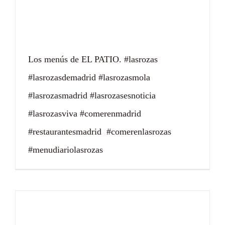
Salmón en nuestro
menú
Los menús de EL PATIO. #lasrozas
#lasrozasdemadrid #lasrozasmola
#lasrozasmadrid #lasrozasesnoticia
#lasrozasviva #comerenmadrid
#restaurantesmadrid #comerenlasrozas
#menudiariolasrozas