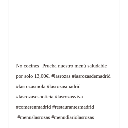
¡No cocines!
No cocines! Prueba nuestro menú saludable
por solo 13,00€. #lasrozas #lasrozasdemadrid
#lasrozasmola #lasrozasmadrid
#lasrozasesnoticia #lasrozasviva
#comerenmadrid #restaurantesmadrid
#menuslasrozas #menudiariolasrozas