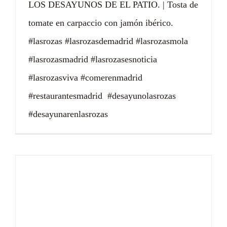
LOS DESAYUNOS DE EL PATIO. | Tosta de
tomate en carpaccio con jamón ibérico.
#lasrozas #lasrozasdemadrid #lasrozasmola
#lasrozasmadrid #lasrozasesnoticia
#lasrozasviva #comerenmadrid
#restaurantesmadrid #desayunolasrozas
#desayunarenlasrozas