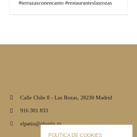
#terrazasconencanto #restauranteslasrozas
Calle Chile 8 - Las Rozas, 28230 Madrid
916 301 833
elpatio@elpatio.es
POLÍTICA DE COOKIES