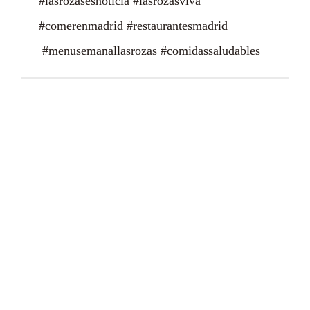
#lasrozasesnoticia #lasrozasviva
#comerenmadrid #restaurantesmadrid
#menusemanallasrozas #comidassaludables