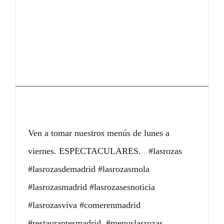
Ahórrate la compra
Ven a tomar nuestros menús de lunes a
viernes. ESPECTACULARES. #lasrozas
#lasrozasdemadrid #lasrozasmola
#lasrozasmadrid #lasrozasesnoticia
#lasrozasviva #comerenmadrid
#restaurantesmadrid #menuslasrozas