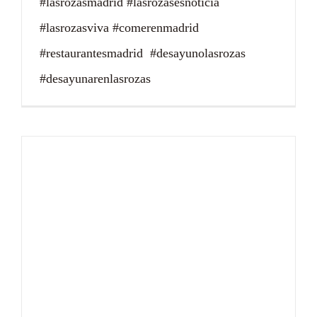
#lasrozasmadrid #lasrozasesnoticia
#lasrozasviva #comerenmadrid
#restaurantesmadrid #desayunolasrozas
#desayunarenlasrozas