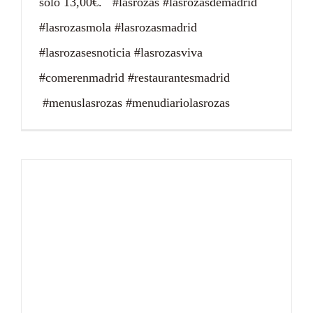
solo 13,00€. #lasrozas #lasrozasdemadrid
#lasrozasmola #lasrozasmadrid
#lasrozasesnoticia #lasrozasviva
#comerenmadrid #restaurantesmadrid
#menuslasrozas #menudiariolasrozas