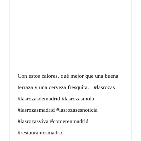
Si estás cansado de
tanto calor
Con estos calores, qué mejor que una buena
terraza y una cerveza fresquita. #lasrozas
#lasrozasdemadrid #lasrozasmola
#lasrozasmadrid #lasrozasesnoticia
#lasrozasviva #comerenmadrid
#restaurantesmadrid