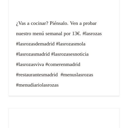
¿Vas a cocinar en casa?
¿Vas a cocinar? Piénsalo. Ven a probar
nuestro menú semanal por 13€. #lasrozas
#lasrozasdemadrid #lasrozasmola
#lasrozasmadrid #lasrozasesnoticia
#lasrozasviva #comerenmadrid
#restaurantesmadrid #menuslasrozas
#menudiariolasrozas