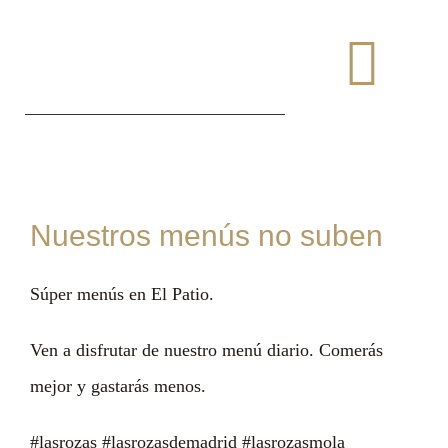
Saltar
al
Togg
contenido
Navi
Nuestros menús no suben
Súper menús en El Patio.
Ven a disfrutar de nuestro menú diario. Comerás
mejor y gastarás menos.
#lasrozas #lasrozasdemadrid #lasrozasmola