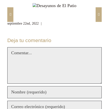
Desayunos de El Patio
S
septiembre 22nd, 2022
|
Sin comentarios
sep
Deja tu comentario
Comentar