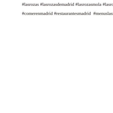
#lasrozas #lasrozasdemadrid #lasrozasmola #lasr
#comerenmadrid #restaurantesmadrid #menuslasr