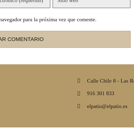
 navegador para la próxima vez que comente.
Calle Chile 8 - Las 
916 301 833
elpatio@elpatio.es