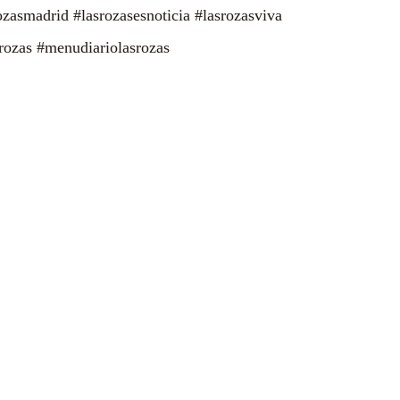
ozasmadrid #lasrozasesnoticia #lasrozasviva
ozas #menudiariolasrozas