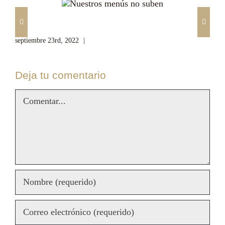
Nuestros menús no suben
De
septiembre 23rd, 2022
|
Sin comentarios
sep
Deja tu comentario
Comentar