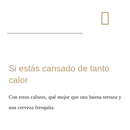
Saltar
al
Togg
contenido
Navi
Si estás cansado de tanto
calor
Con estos calores, qué mejor que una buena terraza y
una cerveza fresquita.