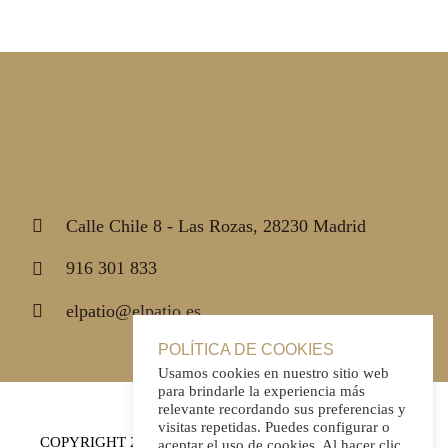
Calle Chile 8 - Las Rozas, 28230 Madrid
916 301 833
elpatio@elpatio.es
POLÍTICA DE COOKIES
Usamos cookies en nuestro sitio web
para brindarle la experiencia más
relevante recordando sus preferencias y
visitas repetidas. Puedes configurar o
COPYRIGHT 2021 | El Patio|
Política de Privacidad
|
Aviso
aceptar el uso de cookies. Al hacer clic