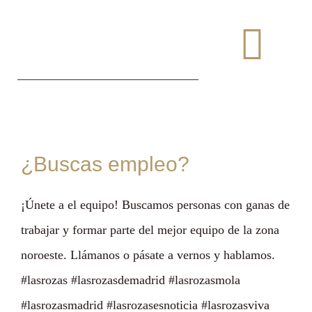
Saltar
al
Togg
contenido
Navi
¿Buscas empleo?
¡Únete a el equipo! Buscamos personas con ganas de
trabajar y formar parte del mejor equipo de la zona
noroeste. Llámanos o pásate a vernos y hablamos.
#lasrozas #lasrozasdemadrid #lasrozasmola
#lasrozasmadrid #lasrozasesnoticia #lasrozasviva