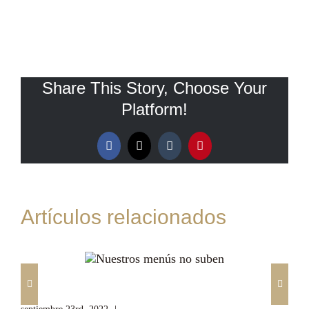
Share This Story, Choose Your
Platform!
Facebook
X
Tumblr
Pinterest
Artículos relacionados
Nuestros menús no suben
De