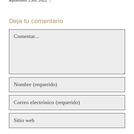
septiembre 23rd, 2022
|
Sin comentarios
sep
Deja tu comentario
Comentar