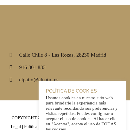
Calle Chile 8 - Las Rozas, 28230 Madrid
916 301 833
elpatio@elpatio.es
POLÍTICA DE COOKIES
Usamos cookies en nuestro sitio web
para brindarle la experiencia más
relevante recordando sus preferencias y
visitas repetidas. Puedes configurar o
COPYRIGHT 2021 | El Patio|
Política de Privacidad
|
Aviso
aceptar el uso de cookies. Al hacer clic
en "Aceptar", acepta el uso de TODAS
Legal
|
Política de Cookies
| Todos los derechos reservados |
las cookies.