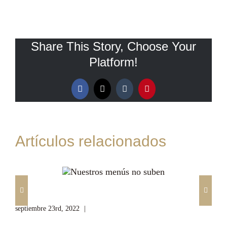
Share This Story, Choose Your
Platform!
Facebook
X
Tumblr
Pinterest
Artículos relacionados
Nuestros menús no suben
De
septiembre 23rd, 2022
|
Sin comentarios
sep