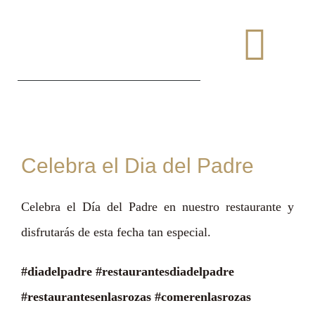
Saltar
al
Togg
contenido
Navi
Celebra el Dia del Padre
Celebra el Día del Padre en nuestro restaurante y
disfrutarás de esta fecha tan especial.
#diadelpadre #restaurantesdiadelpadre
#restaurantesenlasrozas #comerenlasrozas