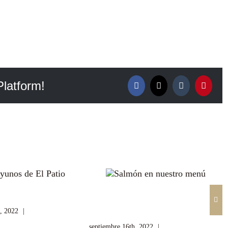
Platform!
Facebook
X
Tumblr
Pintere
s de El Patio
Salmón en nuestro
menú
, 2022
|
Sin comentarios
septiembre 16th, 2022
|
Sin comentarios