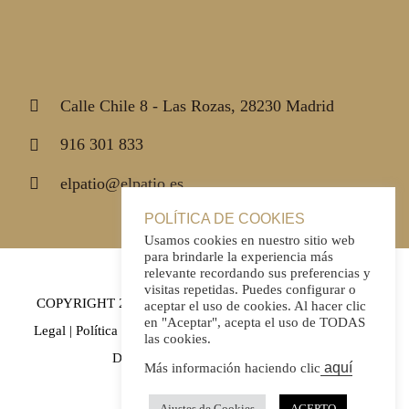
Calle Chile 8 - Las Rozas, 28230 Madrid
916 301 833
elpatio@elpatio.es
POLÍTICA DE COOKIES
Usamos cookies en nuestro sitio web
para brindarle la experiencia más
relevante recordando sus preferencias y
visitas repetidas. Puedes configurar o
COPYRIGHT 2021 | El Patio|
Política de Privacidad
|
Aviso
aceptar el uso de cookies. Al hacer clic
en "Aceptar", acepta el uso de TODAS
Legal
|
Política de Cookies
| Todos los derechos reservados |
las cookies.
Diseñada por Thunder Creativos
aquí
Más información haciendo clic
Ajustes de Cookies
ACEPTO