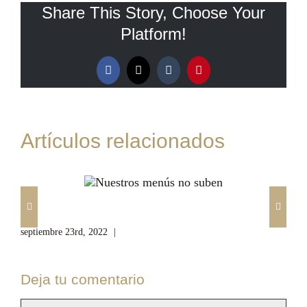
Share This Story, Choose Your
Platform!
Facebook
X
Tumblr
Pinterest
Artículos relacionados
Nuestros menús no suben
De
septiembre 23rd, 2022
|
Sin comentarios
sep
Deja tu comentario