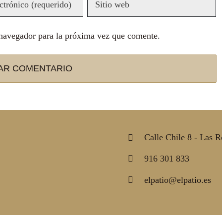
 navegador para la próxima vez que comente.
Calle Chile 8 - Las 
916 301 833
elpatio@elpatio.es