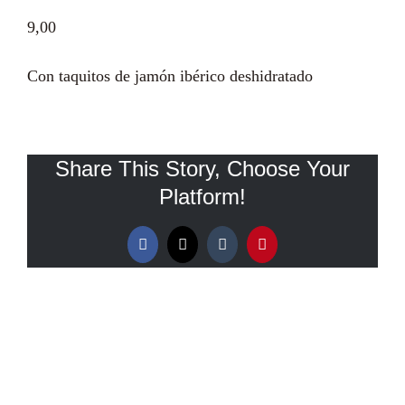
9,00
Con taquitos de jamón ibérico deshidratado
CO
Share This Story, Choose Your
Platform!
Facebook
X
Tumblr
Pinterest