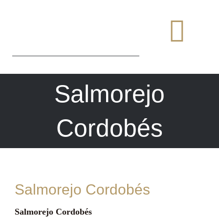
Saltar
al
Togg
contenido
Navi
Salmorejo
Cordobés
Salmorejo Cordobés
Salmorejo Cordobés