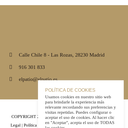
Calle Chile 8 - Las Rozas, 28230 Madrid
916 301 833
elpatio@elpatio.es
POLÍTICA DE COOKIES
Usamos cookies en nuestro sitio web
para brindarle la experiencia más
relevante recordando sus preferencias y
visitas repetidas. Puedes configurar o
COPYRIGHT 2021 | El Patio|
Política de Privacidad
|
Aviso
aceptar el uso de cookies. Al hacer clic
en "Aceptar", acepta el uso de TODAS
Legal
|
Política de Cookies
| Todos los derechos reservados |
las cookies.